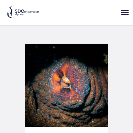
ACCUEIL
SESSIONS
PRATIQUE
BLOP!
A PROPOS
BONS CADEAUX
RÉSERVER
+33 (6) 95 50 18 95