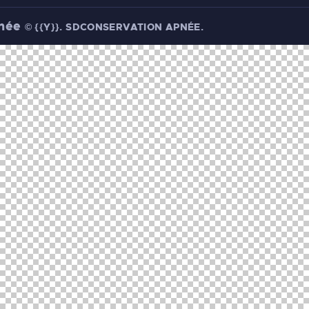
pnée
©
{{Y}}.
SDCONSERVATION APNÉE
.