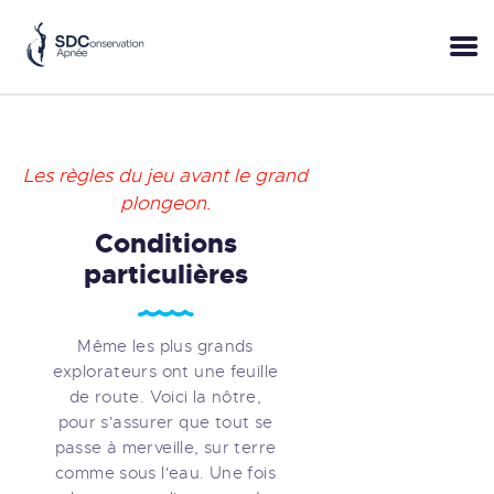
ACCUEIL
Les règles du jeu avant le grand
SESSIONS
plongeon.
PRATIQUE
Conditions
BLOP!
particulières
A PROPOS
BONS CADEAUX
Même les plus grands
RÉSERVER
explorateurs ont une feuille
+33 (6) 95 50 18 95
de route. Voici la nôtre,
pour s'assurer que tout se
passe à merveille, sur terre
comme sous l'eau. Une fois