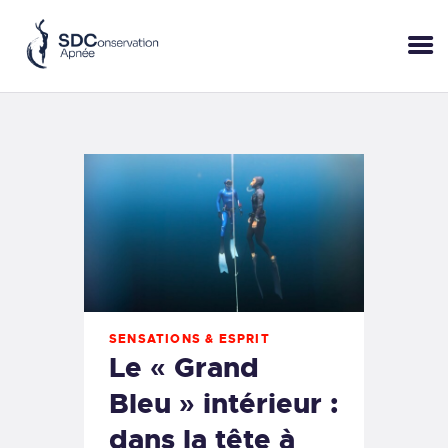
ACCUEIL
SESSIONS
PRATIQUE
BLOP!
A PROPOS
BONS CADEAUX
RÉSERVER
+33 (6) 95 50 18 95
SENSATIONS & ESPRIT
Le « Grand
Bleu » intérieur :
dans la tête à