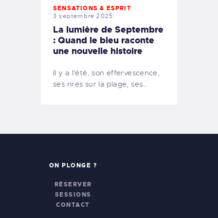
SENSATIONS & ESPRIT
3 septembre 2025
La lumière de Septembre
: Quand le bleu raconte
une nouvelle histoire
Il y a l'été, son effervescence,
ses rires sur la plage, ses…
ON PLONGE ?
RÉSERVER
SESSIONS
CONTACT