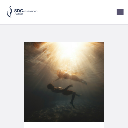
ACCUEIL
SESSIONS
PRATIQUE
BLOP!
A PROPOS
BONS CADEAUX
RÉSERVER
+33 (6) 95 50 18 95