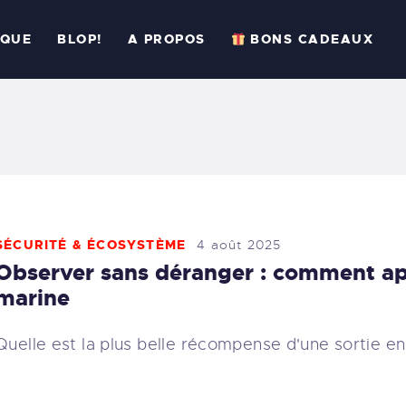
CCUEIL
IQUE
BLOP!
A PROPOS
BONS CADEAUX
ESSIONS
RATIQUE
LOP!
 PROPOS
SÉCURITÉ & ÉCOSYSTÈME
4 août 2025
BONS CADEAUX
Observer sans déranger : comment ap
marine
ÉSERVER
Quelle est la plus belle récompense d'une sortie e
33 (6) 95 50 18 95