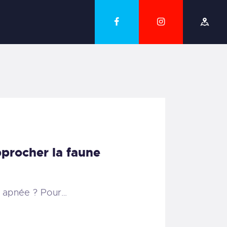
procher la faune
n apnée ? Pour…