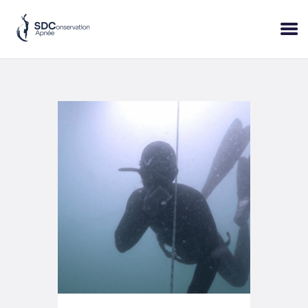
ACCUEIL
SESSIONS
PRATIQUE
BLOP!
A PROPOS
BONS CADEAUX
RÉSERVER
+33 (6) 95 50 18 95