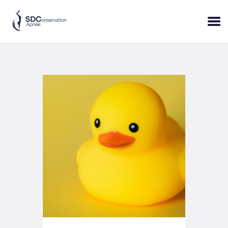
ACCUEIL
SESSIONS
PRATIQUE
BLOP!
A PROPOS
BONS CADEAUX
RÉSERVER
+33 (6) 95 50 18 95