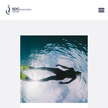
ACCUEIL
SESSIONS
PRATIQUE
BLOP!
A PROPOS
BONS CADEAUX
RÉSERVER
+33 (6) 95 50 18 95