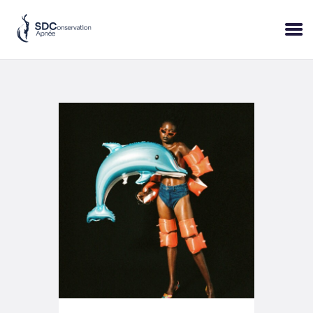
ACCUEIL
SESSIONS
PRATIQUE
BLOP!
A PROPOS
BONS CADEAUX
RÉSERVER
+33 (6) 95 50 18 95