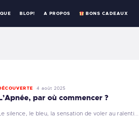
CCUEIL
IQUE
BLOP!
A PROPOS
BONS CADEAUX
ESSIONS
RATIQUE
LOP!
 PROPOS
DÉCOUVERTE
4 août 2025
BONS CADEAUX
L’Apnée, par où commencer ?
ÉSERVER
Le silence, le bleu, la sensation de voler au ralenti.
33 (6) 95 50 18 95