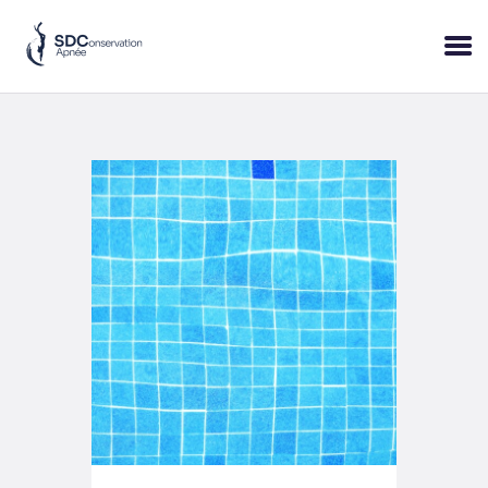
ACCUEIL
SESSIONS
PRATIQUE
BLOP!
A PROPOS
BONS CADEAUX
RÉSERVER
+33 (6) 95 50 18 95