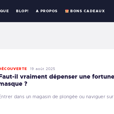
CCUEIL
IQUE
BLOP!
A PROPOS
BONS CADEAUX
ESSIONS
RATIQUE
LOP!
 PROPOS
DÉCOUVERTE
19 août 2025
BONS CADEAUX
Faut-il vraiment dépenser une fortun
masque ?
ÉSERVER
Entrer dans un magasin de plongée ou naviguer sur
33 (6) 95 50 18 95