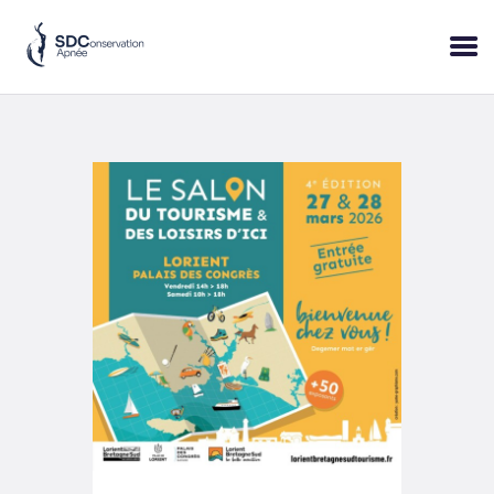
ACCUEIL
SESSIONS
PRATIQUE
BLOP!
A PROPOS
BONS CADEAUX
RÉSERVER
+33 (6) 95 50 18 95