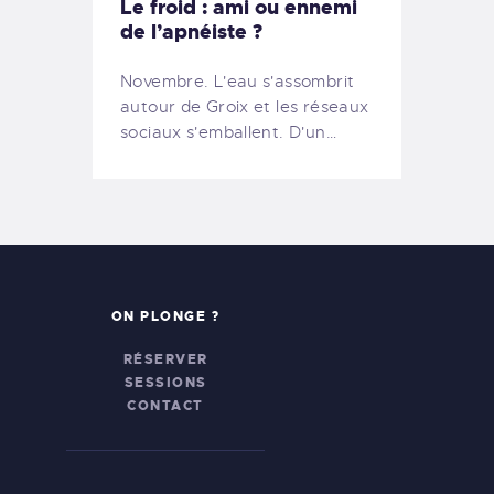
Le froid : ami ou ennemi
de l’apnéiste ?
Novembre. L'eau s'assombrit
autour de Groix et les réseaux
sociaux s'emballent. D'un…
ON PLONGE ?
RÉSERVER
SESSIONS
CONTACT