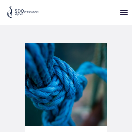
ACCUEIL
SESSIONS
PRATIQUE
BLOP!
A PROPOS
BONS CADEAUX
RÉSERVER
+33 (6) 95 50 18 95