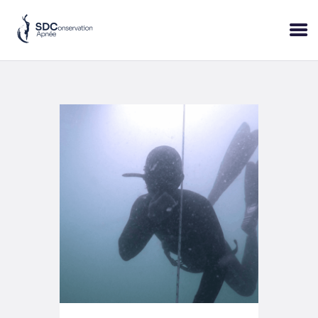
ACCUEIL
SESSIONS
PRATIQUE
BLOP!
A PROPOS
BONS CADEAUX
RÉSERVER
+33 (6) 95 50 18 95