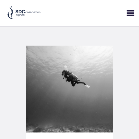
ACCUEIL
SESSIONS
PRATIQUE
BLOP!
A PROPOS
BONS CADEAUX
RÉSERVER
+33 (6) 95 50 18 95