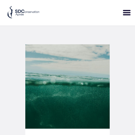
ACCUEIL
SESSIONS
PRATIQUE
BLOP!
A PROPOS
BONS CADEAUX
RÉSERVER
+33 (6) 95 50 18 95