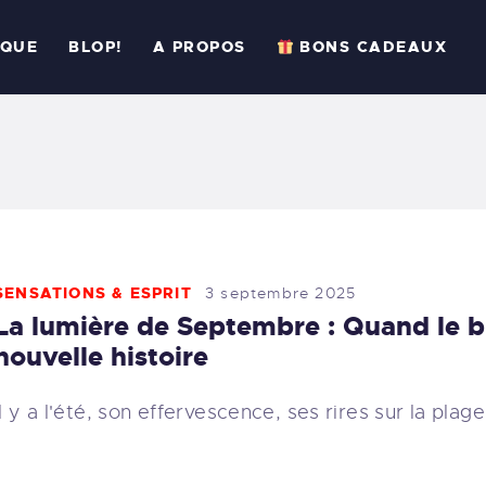
CCUEIL
IQUE
BLOP!
A PROPOS
BONS CADEAUX
ESSIONS
RATIQUE
LOP!
 PROPOS
SENSATIONS & ESPRIT
3 septembre 2025
BONS CADEAUX
La lumière de Septembre : Quand le b
nouvelle histoire
ÉSERVER
Il y a l'été, son effervescence, ses rires sur la plag
33 (6) 95 50 18 95