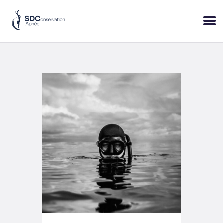
ACCUEIL
SESSIONS
PRATIQUE
BLOP!
A PROPOS
BONS CADEAUX
RÉSERVER
+33 (6) 95 50 18 95